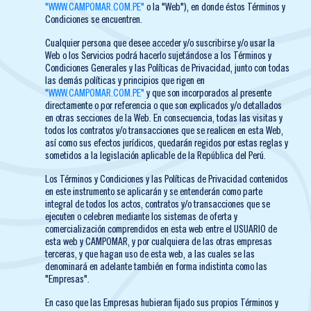
"WWW.CAMPOMAR.COM.PE"
o la "Web"), en donde éstos Términos y
Condiciones se encuentren.
Cualquier persona que desee acceder y/o suscribirse y/o usar la
Web o los Servicios podrá hacerlo sujetándose a los Términos y
Condiciones Generales y las Políticas de Privacidad, junto con todas
las demás políticas y principios que rigen en
"WWW.CAMPOMAR.COM.PE"
y que son incorporados al presente
directamente o por referencia o que son explicados y/o detallados
en otras secciones de la Web. En consecuencia, todas las visitas y
todos los contratos y/o transacciones que se realicen en esta Web,
así como sus efectos jurídicos, quedarán regidos por estas reglas y
sometidos a la legislación aplicable de la República del Perú.
Los Términos y Condiciones y las Políticas de Privacidad contenidos
en este instrumento se aplicarán y se entenderán como parte
integral de todos los actos, contratos y/o transacciones que se
ejecuten o celebren mediante los sistemas de oferta y
comercialización comprendidos en esta web entre el USUARIO de
esta web y CAMPOMAR, y por cualquiera de las otras empresas
terceras, y que hagan uso de esta web, a las cuales se las
denominará en adelante también en forma indistinta como las
"Empresas".
En caso que las Empresas hubieran fijado sus propios Términos y