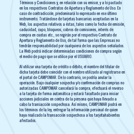
Términos y Condiciones y, en relación con su emisor, y a lo pactado
en los respectivos Contratos de Apertura y Reglamento de Uso. En
caso de contradicción, predominará lo expresado en ese último
instrumento. Tratándose de tarjetas bancarias aceptadas en la
Web, los aspectos relativos a éstas, tales como la fecha de emisión,
caducidad, cupo, bloqueos, cobros de comisiones, interés de
compra en cuotas etc., se regirán por el respectivo Contrato de
Apertura y Reglamento de Uso, de tal forma que las Empresas no
tendrán responsabilidad por cualquiera de los aspectos señalados.
La Web podrá indicar determinadas condiciones de compra según
el medio de pago que se utilice por el USUARIO.
Al utilizar una tarjeta de crédito o débito, el nombre del titular de
dicha tarjeta debe coincidir con el nombre utilizado al registrarse en
el portal de CAMPOMAR. De lo contrario, se podría anular la
operación. Bajo cualquier sospecha y/o confirmación de compras no
autorizadas CAMPOMAR cancelará la compra, efectuará el reverso
a la tarjeta de forma automática y estará facultado para iniciar
acciones judiciales en contra de la persona que haya llevado a
cabo la transacción sospechosa. Así mismo, CAMPOMAR podrá en
los términos de la ley, entregar la información personal de quien
haya realizado la transacción sospechosa a los tarjetahabientes
afectados.