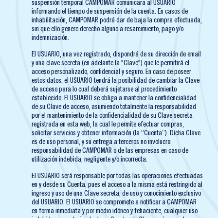
suspensión temporal CAMPOMAR comunicara al USUARIO
informando el tiempo de suspensión de la cuenta. En casos de
inhabilitación, CAMPOMAR podrá dar de baja la compra efectuada,
sin que ello genere derecho alguno a resarcimiento, pago y/o
indemnización.
El USUARIO, una vez registrado, dispondrá de su dirección de email
y una clave secreta (en adelante la "Clave") que le permitirá el
acceso personalizado, confidencial y seguro. En caso de poseer
estos datos, el USUARIO tendrá la posibilidad de cambiar la Clave
de acceso para lo cual deberá sujetarse al procedimiento
establecido. El USUARIO se obliga a mantener la confidencialidad
de su Clave de acceso, asumiendo totalmente la responsabilidad
por el mantenimiento de la confidencialidad de su Clave secreta
registrada en esta web, la cual le permite efectuar compras,
solicitar servicios y obtener información (la “Cuenta”). Dicha Clave
es de uso personal, y su entrega a terceros no involucra
responsabilidad de CAMPOMAR o de las empresas en caso de
utilización indebida, negligente y/o incorrecta.
El USUARIO será responsable por todas las operaciones efectuadas
en y desde su Cuenta, pues el acceso a la misma está restringido al
ingreso y uso de una Clave secreta, de uso y conocimiento exclusivo
del USUARIO. El USUARIO se compromete a notificar a CAMPOMAR
en forma inmediata y por medio idóneo y fehaciente, cualquier uso