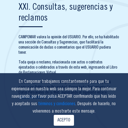
XXI. Consultas, sugerencias y
reclamos
CAMPOMAR valora la opinión del USUARIO. Por ello, se ha habilitado
una sección de Consultas y Sugerencias, que facilitará la
comunicación de dudas o comentarios que el USUARIO pudiera
tener.
Toda queja o reclamo, relacionada con actos o contratos
ejecutados o celebrados a través de esta web, ingresando al Libro
de Reclamaciones Virtual.
En Campomar trabajamos constantemente para que tu
Para cualquier información complementaria, el USUARIO podrá
revisar los Política de Privacidad, Seguridad y Tratamiento de
experiencia en nuestra web sea siempre la mejor. Para continuar
Datos Personales de la Web, ingresando al siguiente enlace:
navegando, por favor pulsa ACEPTAR confirmando que has leído
WWW.CAMPOMAR.COM.PE
.
y aceptado sus
términos y condiciones
. Después de hacerlo, no
volveremos a mostrarte este mensaje.
ACEPTO