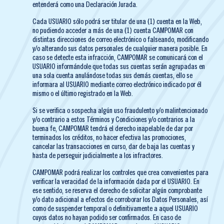
entenderá como una Declaración Jurada.
Cada USUARIO sólo podrá ser titular de una (1) cuenta en la Web,
no pudiendo acceder a más de una (1) cuenta CAMPOMAR con
distintas direcciones de correo electrónico o falseando, modificando
y/o alterando sus datos personales de cualquier manera posible. En
caso se detecte esta infracción, CAMPOMAR se comunicará con el
USUARIO informándole que todas sus cuentas serán agrupadas en
una sola cuenta anulándose todas sus demás cuentas, ello se
informara al USUARIO mediante correo electrónico indicado por él
mismo o el último registrado en la Web.
Si se verifica o sospecha algún uso fraudulento y/o malintencionado
y/o contrario a estos Términos y Condiciones y/o contrarios a la
buena fe, CAMPOMAR tendrá el derecho inapelable de dar por
terminados los créditos, no hacer efectiva las promociones,
cancelar las transacciones en curso, dar de baja las cuentas y
hasta de perseguir judicialmente a los infractores.
CAMPOMAR podrá realizar los controles que crea convenientes para
verificar la veracidad de la información dada por el USUARIO. En
ese sentido, se reserva el derecho de solicitar algún comprobante
y/o dato adicional a efectos de corroborar los Datos Personales, así
como de suspender temporal o definitivamente a aquel USUARIO
cuyos datos no hayan podido ser confirmados. En caso de